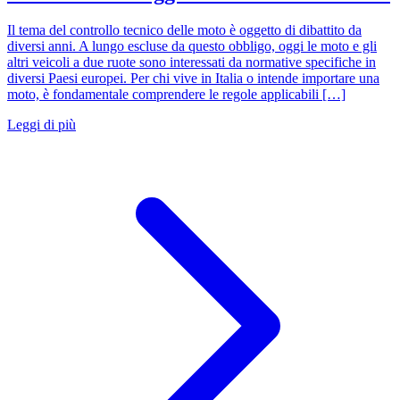
Il tema del controllo tecnico delle moto è oggetto di dibattito da
diversi anni. A lungo escluse da questo obbligo, oggi le moto e gli
altri veicoli a due ruote sono interessati da normative specifiche in
diversi Paesi europei. Per chi vive in Italia o intende importare una
moto, è fondamentale comprendere le regole applicabili […]
Leggi di più