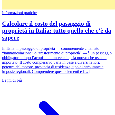
Informazioni pratiche
Calcolare il costo del passaggio di
proprietà in Italia: tutto quello che c’è da
sapere
In Italia, il passaggio di proprietà — comunemente chiamato
“immatricolazione” o “trasferimento di proprietà” — è un passaggio
obbligatorio dopo l’acquisto di un veicolo, sia nuovo che usato o
importato. Il costo complessivo varia in base a diversi fattori:
potenza del motore, provincia di residenza, tipo di carburante e
imposte regionali. Comprendere questi elementi è […]
Leggi di più