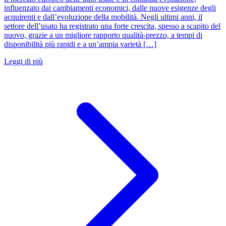
influenzato dai cambiamenti economici, dalle nuove esigenze degli
acquirenti e dall’evoluzione della mobilità. Negli ultimi anni, il
settore dell’usato ha registrato una forte crescita, spesso a scapito del
nuovo, grazie a un migliore rapporto qualità-prezzo, a tempi di
disponibilità più rapidi e a un’ampia varietà […]
Leggi di più