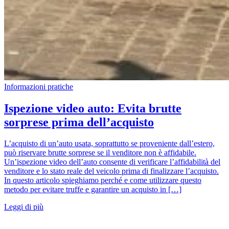
Informazioni pratiche
Ispezione video auto: Evita brutte
sorprese prima dell’acquisto
L’acquisto di un’auto usata, soprattutto se proveniente dall’estero,
può riservare brutte sorprese se il venditore non è affidabile.
Un’ispezione video dell’auto consente di verificare l’affidabilità del
venditore e lo stato reale del veicolo prima di finalizzare l’acquisto.
In questo articolo spieghiamo perché e come utilizzare questo
metodo per evitare truffe e garantire un acquisto in […]
Leggi di più