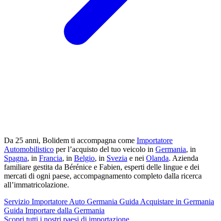
Da 25 anni, Bolidem ti accompagna come
Importatore
Automobilistico
per l’acquisto del tuo veicolo in
Germania
, in
Spagna
, in
Francia
, in
Belgio
, in
Svezia
e nei
Olanda
. Azienda
familiare gestita da Bérénice e Fabien, esperti delle lingue e dei
mercati di ogni paese, accompagnamento completo dalla ricerca
all’immatricolazione.
Servizio
Importatore Auto Germania
Guida
Acquistare in Germania
Guida
Importare dalla Germania
Scopri tutti i nostri paesi di importazione