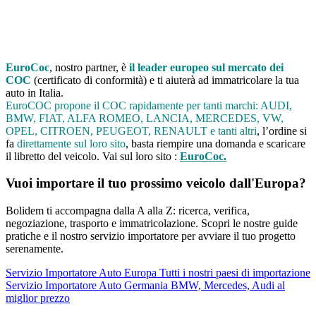
EuroCoc
, nostro partner, è
il leader europeo sul mercato dei
COC
(certificato di conformità) e ti aiuterà ad immatricolare la tua
auto in Italia.
EuroCOC propone il COC rapidamente per tanti marchi: AUDI,
BMW, FIAT, ALFA ROMEO, LANCIA, MERCEDES, VW,
OPEL, CITROEN, PEUGEOT, RENAULT e tanti altri
, l’ordine si
fa
direttamente sul loro sito
, basta riempire una domanda e scaricare
il libretto del veicolo. Vai sul loro sito :
EuroCoc.
Vuoi importare il tuo prossimo veicolo dall'Europa?
Bolidem ti accompagna dalla A alla Z: ricerca, verifica,
negoziazione, trasporto e immatricolazione. Scopri le nostre guide
pratiche e il nostro servizio importatore per avviare il tuo progetto
serenamente.
Servizio
Importatore Auto Europa
Tutti i nostri paesi di importazione
Servizio
Importatore Auto Germania
BMW, Mercedes, Audi al
miglior prezzo