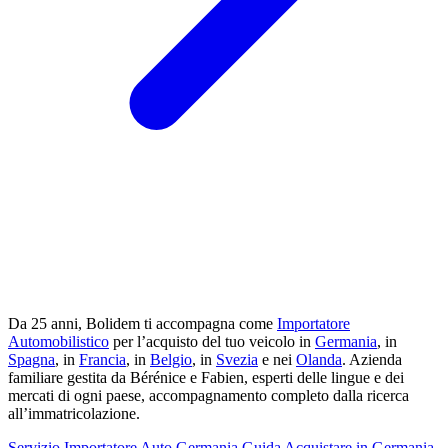
Da 25 anni, Bolidem ti accompagna come
Importatore
Automobilistico
per l’acquisto del tuo veicolo in
Germania
, in
Spagna
, in
Francia
, in
Belgio
, in
Svezia
e nei
Olanda
. Azienda
familiare gestita da Bérénice e Fabien, esperti delle lingue e dei
mercati di ogni paese, accompagnamento completo dalla ricerca
all’immatricolazione.
Servizio
Importatore Auto Germania
Guida
Acquistare in Germania