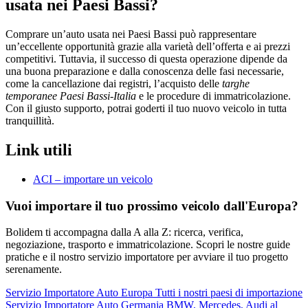
usata nei Paesi Bassi?
Comprare un’auto usata nei Paesi Bassi può rappresentare
un’eccellente opportunità grazie alla varietà dell’offerta e ai prezzi
competitivi. Tuttavia, il successo di questa operazione dipende da
una buona preparazione e dalla conoscenza delle fasi necessarie,
come la cancellazione dai registri, l’acquisto delle
targhe
temporanee Paesi Bassi-Italia
e le procedure di immatricolazione.
Con il giusto supporto, potrai goderti il tuo nuovo veicolo in tutta
tranquillità.
Link utili
ACI – importare un veicolo
Vuoi importare il tuo prossimo veicolo dall'Europa?
Bolidem ti accompagna dalla A alla Z: ricerca, verifica,
negoziazione, trasporto e immatricolazione. Scopri le nostre guide
pratiche e il nostro servizio importatore per avviare il tuo progetto
serenamente.
Servizio
Importatore Auto Europa
Tutti i nostri paesi di importazione
Servizio
Importatore Auto Germania
BMW, Mercedes, Audi al